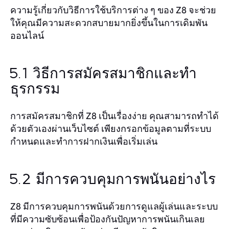
ความรู้เกี่ยวกับวิธีการใช้บริการต่าง ๆ ของ Z8 จะช่วย
ให้คุณมีความสะดวกสบายมากยิ่งขึ้นในการเดิมพัน
ออนไลน์
5.1 วิธีการสมัครสมาชิกและทำ
ธุรกรรม
การสมัครสมาชิกที่ Z8 เป็นเรื่องง่าย คุณสามารถทำได้
ด้วยตัวเองผ่านเว็บไซต์ เพียงกรอกข้อมูลตามที่ระบบ
กำหนดและทำการฝากเงินเพื่อเริ่มเล่น
5.2 มีการควบคุมการพนันอย่างไร
Z8 มีการควบคุมการพนันด้วยการดูแลผู้เล่นและระบบ
ที่มีความซับซ้อนเพื่อป้องกันปัญหาการพนันเกินเลย