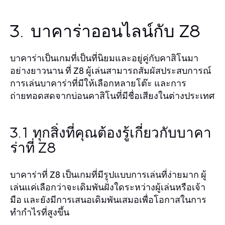
3. บาคาร่าออนไลน์กับ Z8
บาคาร่าเป็นเกมที่เป็นที่นิยมและอยู่คู่กับคาสิโนมา
อย่างยาวนาน ที่ Z8 ผู้เล่นสามารถสัมผัสประสบการณ์
การเล่นบาคาร่าที่มีให้เลือกหลายโต๊ะ และการ
ถ่ายทอดสดจากบ่อนคาสิโนที่มีชื่อเสียงในต่างประเทศ
3.1 ทุกสิ่งที่คุณต้องรู้เกี่ยวกับบาคา
ร่าที่ Z8
บาคาร่าที่ Z8 เป็นเกมที่มีรูปแบบการเล่นที่ง่ายมาก ผู้
เล่นแค่เลือกว่าจะเดิมพันฝั่งใดระหว่างผู้เล่นหรือเจ้า
มือ และยังมีการเสนอเดิมพันเสมอเพื่อโอกาสในการ
ทำกำไรที่สูงขึ้น