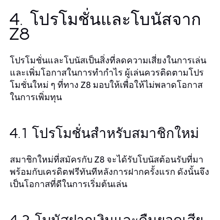
4. โปรโมชั่นและโบนัสจาก
Z8
โปรโมชั่นและโบนัสเป็นสิ่งที่ลดความเสี่ยงในการเล่น
และเพิ่มโอกาสในการทำกำไร ผู้เล่นควรติดตามโปร
โมชั่นใหม่ ๆ ที่ทาง Z8 มอบให้เพื่อให้ไม่พลาดโอกาส
ในการเพิ่มทุน
4.1 โปรโมชั่นสำหรับสมาชิกใหม่
สมาชิกใหม่ที่สมัครกับ Z8 จะได้รับโบนัสต้อนรับที่มา
พร้อมกับเครดิตฟรีทันทีหลังการฝากครั้งแรก ดังนั้นจึง
เป็นโอกาสที่ดีในการเริ่มต้นเล่น