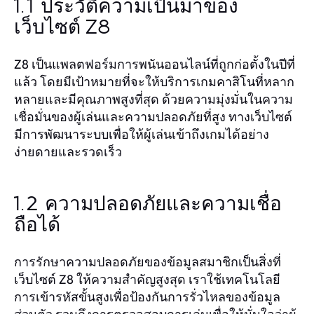
1.1 ประวัติความเป็นมาของ
เว็บไซต์ Z8
Z8 เป็นแพลตฟอร์มการพนันออนไลน์ที่ถูกก่อตั้งในปีที่
แล้ว โดยมีเป้าหมายที่จะให้บริการเกมคาสิโนที่หลาก
หลายและมีคุณภาพสูงที่สุด ด้วยความมุ่งมั่นในความ
เชื่อมั่นของผู้เล่นและความปลอดภัยที่สูง ทางเว็บไซต์
มีการพัฒนาระบบเพื่อให้ผู้เล่นเข้าถึงเกมได้อย่าง
ง่ายดายและรวดเร็ว
1.2 ความปลอดภัยและความเชื่อ
ถือได้
การรักษาความปลอดภัยของข้อมูลสมาชิกเป็นสิ่งที่
เว็บไซต์ Z8 ให้ความสำคัญสูงสุด เราใช้เทคโนโลยี
การเข้ารหัสขั้นสูงเพื่อป้องกันการรั่วไหลของข้อมูล