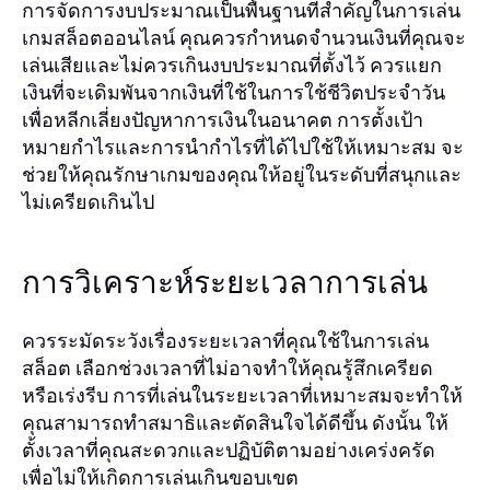
การจัดการงบประมาณเป็นพื้นฐานที่สำคัญในการเล่น
เกมสล็อตออนไลน์ คุณควรกำหนดจำนวนเงินที่คุณจะ
เล่นเสียและไม่ควรเกินงบประมาณที่ตั้งไว้ ควรแยก
เงินที่จะเดิมพันจากเงินที่ใช้ในการใช้ชีวิตประจำวัน
เพื่อหลีกเลี่ยงปัญหาการเงินในอนาคต การตั้งเป้า
หมายกำไรและการนำกำไรที่ได้ไปใช้ให้เหมาะสม จะ
ช่วยให้คุณรักษาเกมของคุณให้อยู่ในระดับที่สนุกและ
ไม่เครียดเกินไป
การวิเคราะห์ระยะเวลาการเล่น
ควรระมัดระวังเรื่องระยะเวลาที่คุณใช้ในการเล่น
สล็อต เลือกช่วงเวลาที่ไม่อาจทำให้คุณรู้สึกเครียด
หรือเร่งรีบ การที่เล่นในระยะเวลาที่เหมาะสมจะทำให้
คุณสามารถทำสมาธิและตัดสินใจได้ดีขึ้น ดังนั้น ให้
ตั้งเวลาที่คุณสะดวกและปฏิบัติตามอย่างเคร่งครัด
เพื่อไม่ให้เกิดการเล่นเกินขอบเขต