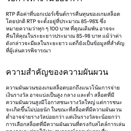
RTP คือค่าที่บอกเปอร์เซ็นต์การคืนทุนของเกมสล็อต
โดยปกติ RTP จะตั้งอยู่ที่ประมาณ 85-98% ซึ่ง
หมายความว่าทุก ๆ 100 บาท ที่คุณเดิมพัน อาจจะ
คืนให้คุณในระยะยาวประมาณ 85-98 บาท แม้ว่าค่า
ดังกล่าวจะมีผลในระยะยาว แต่ก็ยังเป็นข้อมูลที่สำคัญ
ที่ผู้เล่นควรพิจารณา
ความสำคัญของความผันผวน
ความผันผวนของเกมสล็อตบอกถึงแนวโน้มการจ่าย
เงินรางวัล อาจแบ่งเป็นสูง กลาง และต่ำ สล็อตที่มี
ความผันผวนสูงมีโอกาสชนะรางวัลใหญ่ แต่การชนะ
จะเกิดขึ้นไม่บ่อยนัก ในขณะที่สล็อตที่มีความผันผวน
ต่ำอาจจ่ายรางวัลบ่อยกว่า แต่เงินรางวัลจะน้อยกว่า
การเลือกสล็อตที่มีความผันผวนที่ตรงกับสไตล์การเล่น