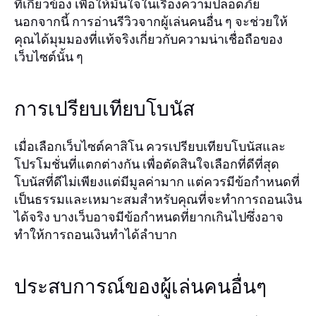
ที่เกี่ยวข้อง เพื่อให้มั่นใจในเรื่องความปลอดภัย
นอกจากนี้ การอ่านรีวิวจากผู้เล่นคนอื่น ๆ จะช่วยให้
คุณได้มุมมองที่แท้จริงเกี่ยวกับความน่าเชื่อถือของ
เว็บไซต์นั้น ๆ
การเปรียบเทียบโบนัส
เมื่อเลือกเว็บไซต์คาสิโน ควรเปรียบเทียบโบนัสและ
โปรโมชั่นที่แตกต่างกัน เพื่อตัดสินใจเลือกที่ดีที่สุด
โบนัสที่ดีไม่เพียงแต่มีมูลค่ามาก แต่ควรมีข้อกำหนดที่
เป็นธรรมและเหมาะสมสำหรับคุณที่จะทำการถอนเงิน
ได้จริง บางเว็บอาจมีข้อกำหนดที่ยากเกินไปซึ่งอาจ
ทำให้การถอนเงินทำได้ลำบาก
ประสบการณ์ของผู้เล่นคนอื่นๆ