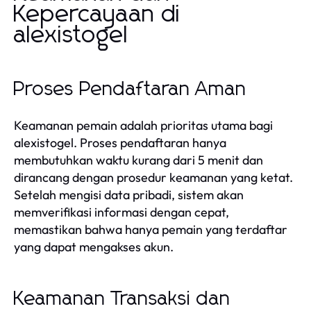
Kepercayaan di
alexistogel
Proses Pendaftaran Aman
Keamanan pemain adalah prioritas utama bagi
alexistogel. Proses pendaftaran hanya
membutuhkan waktu kurang dari 5 menit dan
dirancang dengan prosedur keamanan yang ketat.
Setelah mengisi data pribadi, sistem akan
memverifikasi informasi dengan cepat,
memastikan bahwa hanya pemain yang terdaftar
yang dapat mengakses akun.
Keamanan Transaksi dan