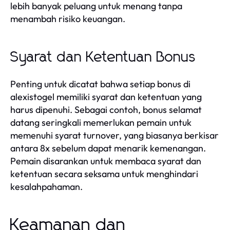
lebih banyak peluang untuk menang tanpa
menambah risiko keuangan.
Syarat dan Ketentuan Bonus
Penting untuk dicatat bahwa setiap bonus di
alexistogel memiliki syarat dan ketentuan yang
harus dipenuhi. Sebagai contoh, bonus selamat
datang seringkali memerlukan pemain untuk
memenuhi syarat turnover, yang biasanya berkisar
antara 8x sebelum dapat menarik kemenangan.
Pemain disarankan untuk membaca syarat dan
ketentuan secara seksama untuk menghindari
kesalahpahaman.
Keamanan dan