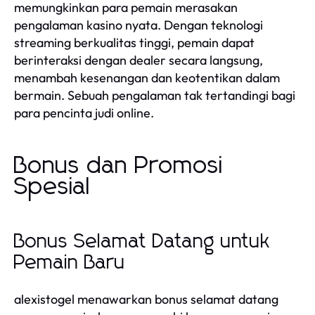
memungkinkan para pemain merasakan
pengalaman kasino nyata. Dengan teknologi
streaming berkualitas tinggi, pemain dapat
berinteraksi dengan dealer secara langsung,
menambah kesenangan dan keotentikan dalam
bermain. Sebuah pengalaman tak tertandingi bagi
para pencinta judi online.
Bonus dan Promosi
Spesial
Bonus Selamat Datang untuk
Pemain Baru
alexistogel menawarkan bonus selamat datang