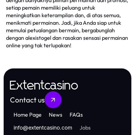
dengan banyaknya pilihan permainan dan promosi,
setiap pemain memiliki peluang untuk
meningkatkan keterampilan dan, di atas semua,
menikmati permainan. Jadi, jika Anda siap untuk
memulai petualangan bermain, bergabunglah
dengan alexistogel dan rasakan sensasi permainan
online yang tak terlupakan!
Extentcasino
Contact us
Home Page
News
FAQs
Jobs
info
@
extentcasino.com