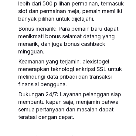
lebih dari 500 pilihan permainan, termasuk
slot dan permainan meja, pemain memiliki
banyak pilihan untuk dijelajahi.
Bonus menarik:
Para pemain baru dapat
menikmati bonus selamat datang yang
menarik, dan juga bonus cashback
mingguan.
Keamanan yang terjamin:
alexistogel
menerapkan teknologi enkripsi SSL untuk
melindungi data pribadi dan transaksi
finansial pengguna.
Dukungan 24/7:
Layanan pelanggan siap
membantu kapan saja, menjamin bahwa
semua pertanyaan dan masalah dapat
teratasi dengan cepat.