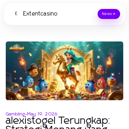
Extentcasino
E
News
Gambling
-
May 19, 2026
alexistogel Terungkap: