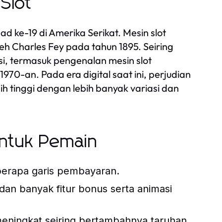
Slot
d ke-19 di Amerika Serikat. Mesin slot
leh Charles Fey pada tahun 1895. Seiring
si, termasuk pengenalan mesin slot
970-an. Pada era digital saat ini, perjudian
h tinggi dengan lebih banyak variasi dan
untuk Pemain
berapa garis pembayaran.
an banyak fitur bonus serta animasi
eningkat seiring bertambahnya taruhan