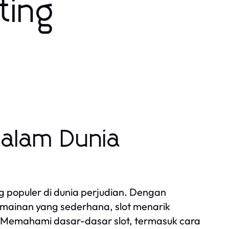
ting
alam Dunia
ng populer di dunia perjudian. Dengan
mainan yang sederhana, slot menarik
Memahami dasar-dasar slot, termasuk cara