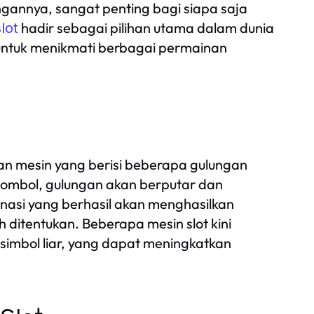
ngannya, sangat penting bagi siapa saja
hadir sebagai pilihan utama dalam dunia
slot
untuk menikmati berbagai permainan
n mesin yang berisi beberapa gulungan
 tombol, gulungan akan berputar dan
nasi yang berhasil akan menghasilkan
ditentukan. Beberapa mesin slot kini
n simbol liar, yang dapat meningkatkan