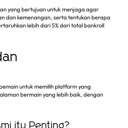
ian yang bertujuan untuk menjaga agar
an dan kemenangan, serta tentukan berapa
ruhkan lebih dari 5% dari total bankroll
dan
 pemain untuk memilih platform yang
galaman bermain yang lebih baik, dengan
mi itu Penting?