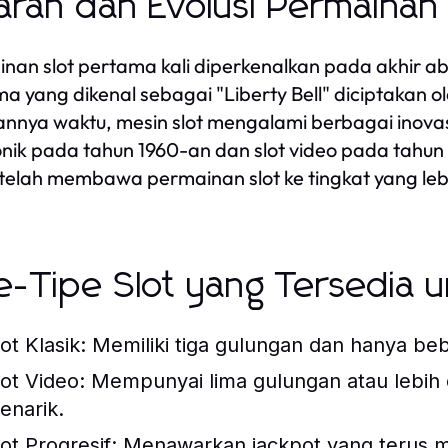
arah dan Evolusi Permainan 
nan slot pertama kali diperkenalkan pada akhir aba
a yang dikenal sebagai "Liberty Bell" diciptakan o
annya waktu, mesin slot mengalami berbagai inova
onik pada tahun 1960-an dan slot video pada tahun 1
 telah membawa permainan slot ke tingkat yang lebi
e-Tipe Slot yang Tersedia 
ot Klasik:
Memiliki tiga gulungan dan hanya be
lot Video:
Mempunyai lima gulungan atau lebih d
enarik.
ot Progresif:
Menawarkan jackpot yang terus m