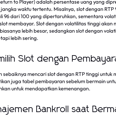
eturn to Player) adalah persentase uang yang dip
jangka waktu tertentu. Misalnya, slot dengan RT
i 96 dari 100 yang dipertaruhkan, sementara vol
slot membayar. Slot dengan volatilitas tinggi aka
 biasanya lebih besar, sedangkan slot dengan vol
etapi lebih sering.
ilih Slot dengan Pembayar
 sebaiknya mencari slot dengan RTP tinggi untuk 
tikan juga tabel pembayaran sebelum bermain unt
uhkan untuk mendapatkan kemenangan.
ajemen Bankroll saat Berma