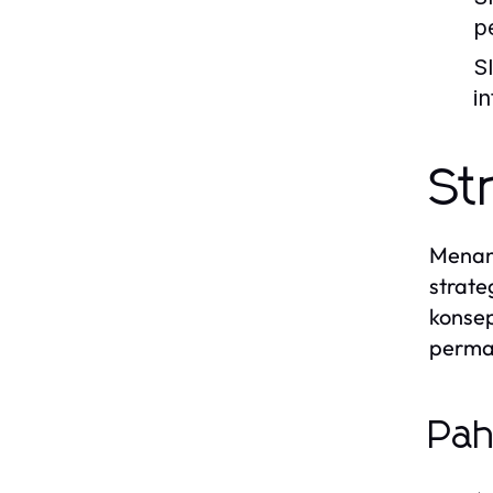
p
S
in
St
Menan
strat
konsep
permai
Pah