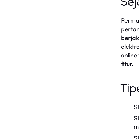
Sej
Permai
pertam
berjal
elektr
online
fitur.
Tip
Sl
S
m
Sl