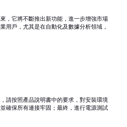
未來，它將不斷推出新功能，進一步增強市場
行業用戶，尤其是在自動化及數據分析領域，
先，請按照產品說明書中的要求，對安裝環境
，並確保所有連接牢固；最終，進行電源測試