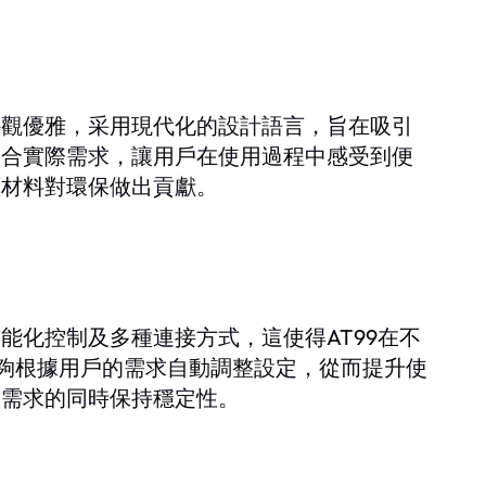
外觀優雅，采用現代化的設計語言，旨在吸引
切合實際需求，讓用戶在使用過程中感受到便
續材料對環保做出貢獻。
能化控制及多種連接方式，這使得AT99在不
夠根據用戶的需求自動調整設定，從而提升使
載需求的同時保持穩定性。