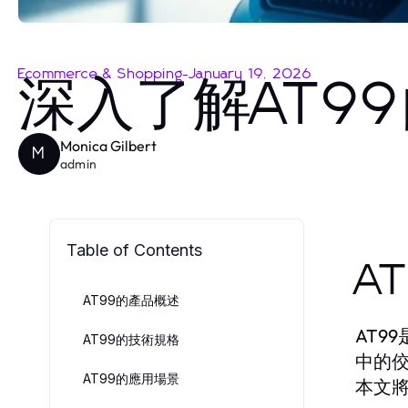
Ecommerce & Shopping
-
January 19, 2026
深入了解AT9
Monica Gilbert
M
admin
Table of Contents
A
AT99的產品概述
AT9
AT99的技術規格
中的佼
AT99的應用場景
本文