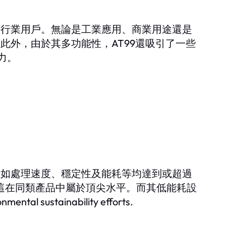
的行業用戶。無論是工業應用、商業用途還是
此外，由於其多功能性，AT99還吸引了一些
力。
數如處理速度、穩定性及能耗等均達到或超過
z，這在同類產品中屬於頂尖水平。而其低能耗設
nmental sustainability efforts.