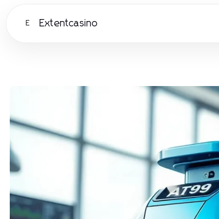
Extentcasino
E