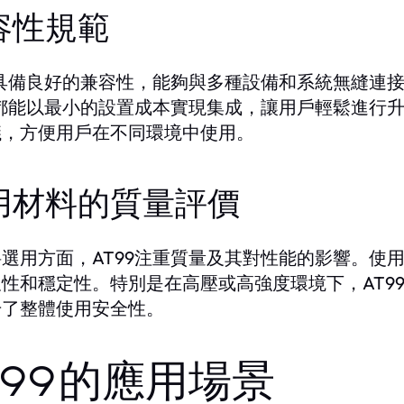
容性規範
9具備良好的兼容性，能夠與多種設備和系統無縫連
9都能以最小的設置成本實現集成，讓用戶輕鬆進行升
議，方便用戶在不同環境中使用。
用材料的質量評價
選用方面，AT99注重質量及其對性能的影響。使
性和穩定性。特別是在高壓或高強度環境下，AT9
升了整體使用安全性。
T99的應用場景