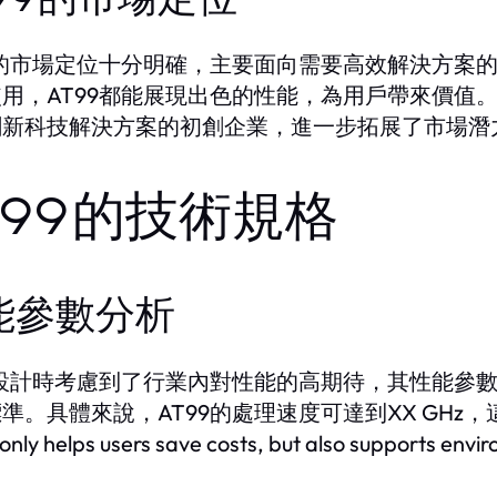
T99的市場定位
9的市場定位十分明確，主要面向需要高效解決方案
用，AT99都能展現出色的性能，為用戶帶來價值。
創新科技解決方案的初創企業，進一步拓展了市場潛
T99的技術規格
能參數分析
9設計時考慮到了行業內對性能的高期待，其性能參
準。具體來說，AT99的處理速度可達到XX GH
only helps users save costs, but also supports enviro