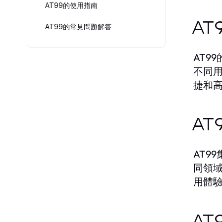
AT99的使用指南
A
AT99的常見問題解答
AT9
不同用
捷和高
A
AT9
同領
用體驗