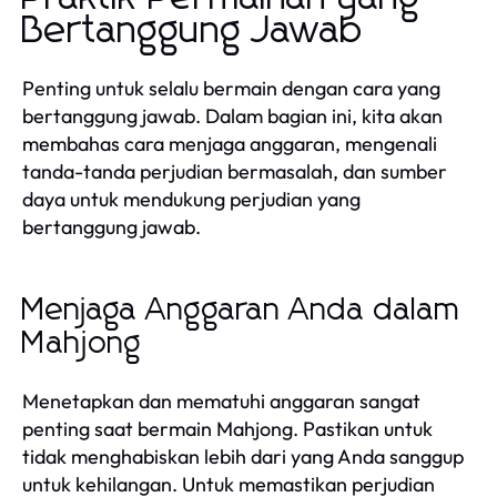
Bertanggung Jawab
Penting untuk selalu bermain dengan cara yang
bertanggung jawab. Dalam bagian ini, kita akan
membahas cara menjaga anggaran, mengenali
tanda-tanda perjudian bermasalah, dan sumber
daya untuk mendukung perjudian yang
bertanggung jawab.
Menjaga Anggaran Anda dalam
Mahjong
Menetapkan dan mematuhi anggaran sangat
penting saat bermain Mahjong. Pastikan untuk
tidak menghabiskan lebih dari yang Anda sanggup
untuk kehilangan. Untuk memastikan perjudian