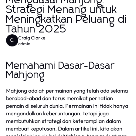
Menguasai Mahjong:
Strategi Menang untuk
Meningkatkan Peluang di
Tahun 2025
Craig Clarke
C
admin
Memahami Dasar-Dasar
Mahjong
Mahjong adalah permainan yang telah ada selama
berabad-abad dan terus memikat perhatian
pemain di seluruh dunia. Permainan ini tidak hanya
mengandalkan keberuntungan, tetapi juga
membutuhkan strategi dan keterampilan dalam
membuat keputusan. Dalam artikel ini, kita akan