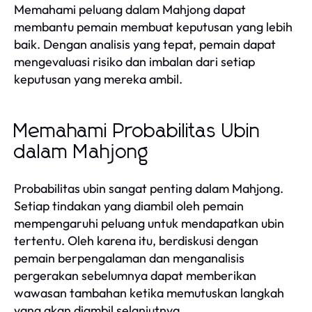
Memahami peluang dalam Mahjong dapat
membantu pemain membuat keputusan yang lebih
baik. Dengan analisis yang tepat, pemain dapat
mengevaluasi risiko dan imbalan dari setiap
keputusan yang mereka ambil.
Memahami Probabilitas Ubin
dalam Mahjong
Probabilitas ubin sangat penting dalam Mahjong.
Setiap tindakan yang diambil oleh pemain
mempengaruhi peluang untuk mendapatkan ubin
tertentu. Oleh karena itu, berdiskusi dengan
pemain berpengalaman dan menganalisis
pergerakan sebelumnya dapat memberikan
wawasan tambahan ketika memutuskan langkah
yang akan diambil selanjutnya.