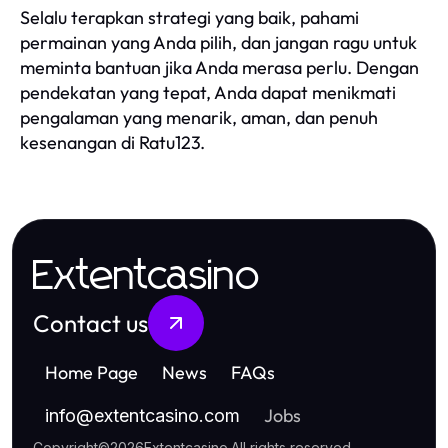
Selalu terapkan strategi yang baik, pahami
permainan yang Anda pilih, dan jangan ragu untuk
meminta bantuan jika Anda merasa perlu. Dengan
pendekatan yang tepat, Anda dapat menikmati
pengalaman yang menarik, aman, dan penuh
kesenangan di Ratu123.
Extentcasino
Contact us
Home Page
News
FAQs
Jobs
info
@
extentcasino.com
Copyright
©
2026
Extentcasino
.
All rights reserved