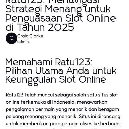
Ratu123: Menavigasi
Strategi Menang untuk
Penguasaan Slot Online
di Tahun 2025
Craig Clarke
C
admin
Memahami Ratu123:
Pilihan Utama Anda untuk
Keunggulan Slot Online
Ratu123 telah muncul sebagai salah satu situs slot
online terkemuka di Indonesia, menawarkan
pengalaman bermain yang menarik dan beragam
peluang menang yang menarik. Situs ini dirancang
untuk memberikan para pemain akses ke berbagai