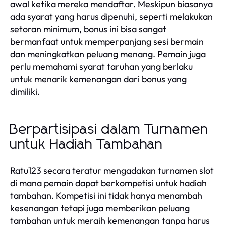
awal ketika mereka mendaftar. Meskipun biasanya
ada syarat yang harus dipenuhi, seperti melakukan
setoran minimum, bonus ini bisa sangat
bermanfaat untuk memperpanjang sesi bermain
dan meningkatkan peluang menang. Pemain juga
perlu memahami syarat taruhan yang berlaku
untuk menarik kemenangan dari bonus yang
dimiliki.
Berpartisipasi dalam Turnamen
untuk Hadiah Tambahan
Ratu123 secara teratur mengadakan turnamen slot
di mana pemain dapat berkompetisi untuk hadiah
tambahan. Kompetisi ini tidak hanya menambah
kesenangan tetapi juga memberikan peluang
tambahan untuk meraih kemenangan tanpa harus