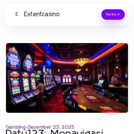
Extentcasino
E
News
Gambling
-
December 23, 2025