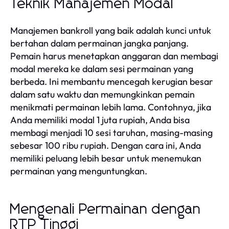
Teknik Manajemen Modal
Manajemen bankroll yang baik adalah kunci untuk
bertahan dalam permainan jangka panjang.
Pemain harus menetapkan anggaran dan membagi
modal mereka ke dalam sesi permainan yang
berbeda. Ini membantu mencegah kerugian besar
dalam satu waktu dan memungkinkan pemain
menikmati permainan lebih lama. Contohnya, jika
Anda memiliki modal 1 juta rupiah, Anda bisa
membagi menjadi 10 sesi taruhan, masing-masing
sebesar 100 ribu rupiah. Dengan cara ini, Anda
memiliki peluang lebih besar untuk menemukan
permainan yang menguntungkan.
Mengenali Permainan dengan
RTP Tinggi